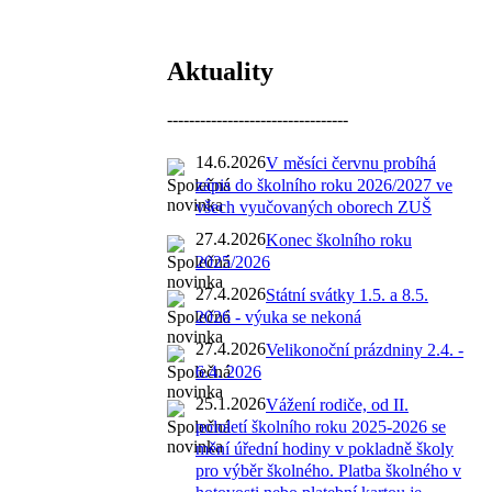
Aktuality
---------------------------------
14.6.2026
V měsíci červnu probíhá
zápis do školního roku 2026/2027 ve
všech vyučovaných oborech ZUŠ
27.4.2026
Konec školního roku
2025/2026
27.4.2026
Státní svátky 1.5. a 8.5.
2026 - výuka se nekoná
27.4.2026
Velikonoční prázdniny 2.4. -
6.4. 2026
25.1.2026
Vážení rodiče, od II.
pololetí školního roku 2025-2026 se
mění úřední hodiny v pokladně školy
pro výběr školného. Platba školného v