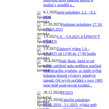
hotovosti nebo platební kartou je
možná v pondělí a...
8.1.2026
Jarní prázdniny 2.2. - 8.2.
2026
27.10.2025
Podzimní prázdniny 27.10.
- 29.10.2025
1.9.2025
1.9. - 5.9.2025 ZÁPISOVÝ
TÝDEN
1.9.2025
Zápisový týden 1.9. -
5.9.2025 od 13,00 do 17,00 hodin
16.4.2025
Naše škola, která se od
svého založení stala nedílnou součástí
vzdělávacího systému, se může pyšnit
bohatou historií výchovy mladých
talentů. Od svých počátků v roce 1985
jsme hrdě poskytovali kvalitní...
28.12.2024
PF2025
23.12.2024
Vánoční prázdniny
23.12.2024 - 3.1.2025, výuka opět