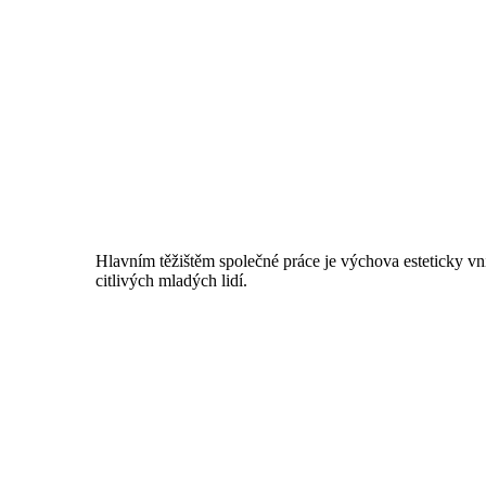
Hlavním těžištěm společné práce je výchova esteticky v
citlivých mladých lidí.