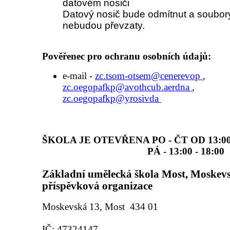
datovém nosiči
Datový nosič bude odmítnut a soubo
nebudou převzaty.
Pověřenec pro ochranu osobních údajů:
e-mail -
zc.tsom-otsem@cenerevop
,
zc.oegopafkp@avothcub.aerdna
,
zc.oegopafkp@yrosivda
ŠKOLA JE OTEVŘENA PO - ČT OD 13:00 
PÁ - 13:00 - 18:00
Základní umělecká škola Most, Moskevs
příspěvková organizace
Moskevská 13, Most 434 01
IČ: 47324147