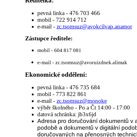
Ředitelka:
pevná linka - 476 703 466
mobil - 722 914 712
e-mail -
zc.tsomsuz@avokcilvap.anamor
Zástupce ředitele:
mobil - 604 817 081
e-mail -
zc.tsomsuz@avoruizdnek.alimak
Ekonomické oddělení:
pevná linka - 476 735 684
mobil - 773 822 861
e-mail -
zc.tsomsuz@monoke
výběr školného - Po a Čt 14:00 - 17:00
datová schránka: jb3x6jd
Adresa pro doručování dokumentů v 
podobě a dokumentů v digitální podo
doručovaných na přenosných techni