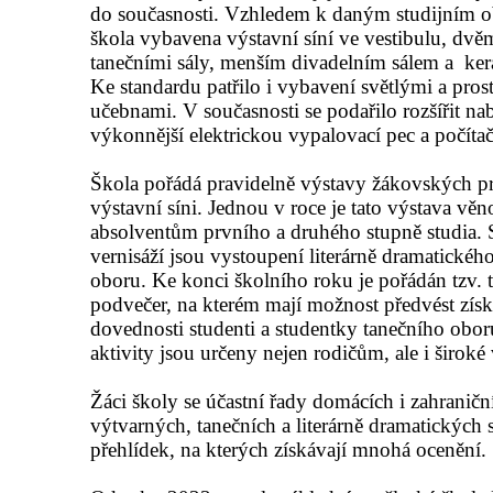
do současnosti. Vzhledem k daným studijním 
škola vybavena výstavní síní ve vestibulu, dv
tanečními sály, menším divadelním sálem a ker
Ke standardu patřilo i vybavení světlými a pro
učebnami. V současnosti se podařilo rozšířit nab
výkonnější elektrickou vypalovací pec a počít
Škola pořádá pravidelně výstavy žákovských pr
výstavní síni. Jednou v roce je tato výstava vě
absolventům prvního a druhého stupně studia. 
vernisáží jsou vystoupení literárně dramatickéh
oboru. Ke konci školního roku je pořádán tzv. 
podvečer, na kterém mají možnost předvést zís
dovednosti studenti a studentky tanečního obor
aktivity jsou určeny nejen rodičům, ale i široké 
Žáci školy se účastní řady domácích i zahraničn
výtvarných, tanečních a literárně dramatických s
přehlídek, na kterých získávají mnohá ocenění.